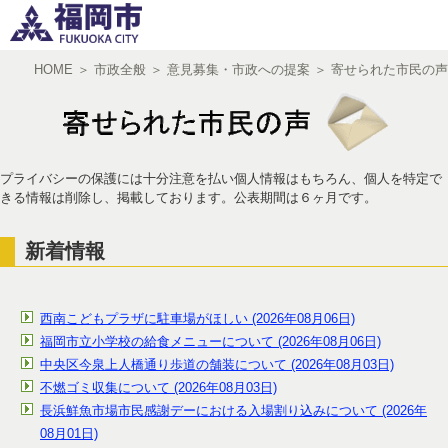
HOME
＞
市政全般
＞
意見募集・市政への提案
＞
寄せられた市民の声
文字サイズ
小
中
大
プライバシーの保護には十分注意を払い個人情報はもちろん、個人を特定で
きる情報は削除し、掲載しております。公表期間は６ヶ月です。
新着情報
西南こどもプラザに駐車場がほしい (2026年08月06日)
福岡市立小学校の給食メニューについて (2026年08月06日)
中央区今泉上人橋通り歩道の舗装について (2026年08月03日)
不燃ゴミ収集について (2026年08月03日)
長浜鮮魚市場市民感謝デーにおける入場割り込みについて (2026年
08月01日)