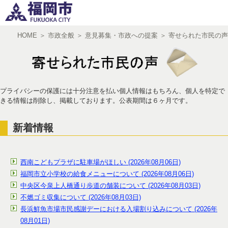
HOME
＞
市政全般
＞
意見募集・市政への提案
＞
寄せられた市民の声
文字サイズ
小
中
大
プライバシーの保護には十分注意を払い個人情報はもちろん、個人を特定で
きる情報は削除し、掲載しております。公表期間は６ヶ月です。
新着情報
西南こどもプラザに駐車場がほしい (2026年08月06日)
福岡市立小学校の給食メニューについて (2026年08月06日)
中央区今泉上人橋通り歩道の舗装について (2026年08月03日)
不燃ゴミ収集について (2026年08月03日)
長浜鮮魚市場市民感謝デーにおける入場割り込みについて (2026年
08月01日)