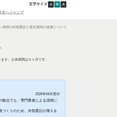
文字サイズ
小
中
大
本文へジャンプ
レ清掃の外部委託と衛生環境の改善について
ります。公表期間は６ヶ月です。
2026年04月受付
の観点でも、専門業者による清掃に
境づくりのため、外部委託の導入を