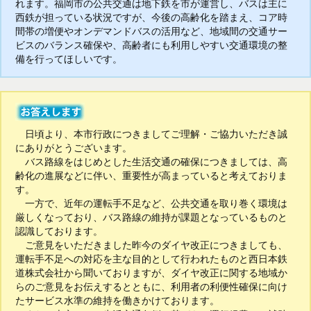
れます。福岡市の公共交通は地下鉄を市が運営し、バスは主に
西鉄が担っている状況ですが、今後の高齢化を踏まえ、コア時
間帯の増便やオンデマンドバスの活用など、地域間の交通サー
ビスのバランス確保や、高齢者にも利用しやすい交通環境の整
備を行ってほしいです。
日頃より、本市行政につきましてご理解・ご協力いただき誠
にありがとうございます。
バス路線をはじめとした生活交通の確保につきましては、高
齢化の進展などに伴い、重要性が高まっていると考えておりま
す。
一方で、近年の運転手不足など、公共交通を取り巻く環境は
厳しくなっており、バス路線の維持が課題となっているものと
認識しております。
ご意見をいただきました昨今のダイヤ改正につきましても、
運転手不足への対応を主な目的として行われたものと西日本鉄
道株式会社から聞いておりますが、ダイヤ改正に関する地域か
らのご意見をお伝えするとともに、利用者の利便性確保に向け
たサービス水準の維持を働きかけております。