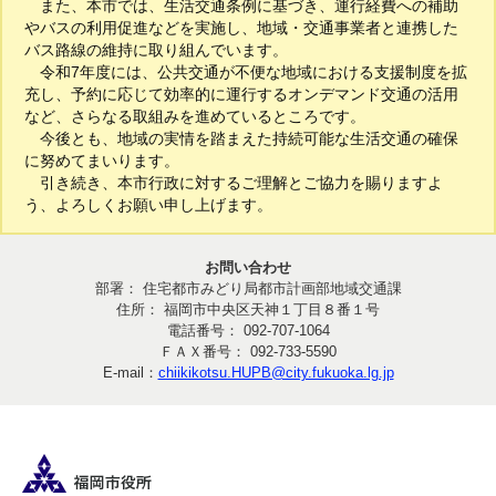
また、本市では、生活交通条例に基づき、運行経費への補助
やバスの利用促進などを実施し、地域・交通事業者と連携した
バス路線の維持に取り組んでいます。
令和7年度には、公共交通が不便な地域における支援制度を拡
充し、予約に応じて効率的に運行するオンデマンド交通の活用
など、さらなる取組みを進めているところです。
今後とも、地域の実情を踏まえた持続可能な生活交通の確保
に努めてまいります。
引き続き、本市行政に対するご理解とご協力を賜りますよ
う、よろしくお願い申し上げます。
お問い合わせ
部署： 住宅都市みどり局都市計画部地域交通課
住所： 福岡市中央区天神１丁目８番１号
電話番号： 092-707-1064
ＦＡＸ番号： 092-733-5590
E-mail：
chiikikotsu.HUPB@city.fukuoka.lg.jp