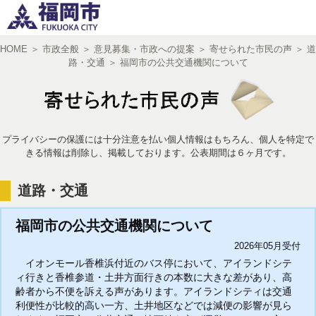
HOME
＞
市政全般
＞
意見募集・市政への提案
＞
寄せられた市民の声
＞
道
路・交通
＞
福岡市の公共交通機関について
文字サイズ
小
中
大
プライバシーの保護には十分注意を払い個人情報はもちろん、個人を特定で
きる情報は削除し、掲載しております。公表期間は６ヶ月です。
道路・交通
福岡市の公共交通機関について
2026年05月受付
イオンモール香椎浜付近のバス停において、アイランドシテ
ィ行きと香椎参道・土井方面行きの本数に大きな差があり、高
齢者から不便を訴える声があります。アイランドシティは交通
利便性が比較的高い一方、土井地区などでは減便の影響が見ら