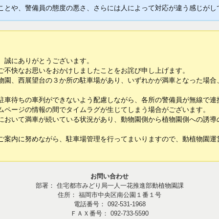
とや、警備員の態度の悪さ、さらには人によって対応が違う感じがし
、誠にありがとうございます。
ご不快なお思いをおかけしましたことをお詫び申し上げます。
園、西展望台の３か所の駐車場があり、いずれかが満車となった場合
車待ちの車列ができないよう配慮しながら、各所の警備員が無線で連
ムページの情報の間でタイムラグが生じてしまう場合がございます。
おいて満車が続いている状況があり、動物園側から植物園側への誘導
案内に努めながら、駐車場管理を行ってまいりますので、動植物園運
お問い合わせ
部署： 住宅都市みどり局一人一花推進部動植物園課
住所： 福岡市中央区南公園１番１号
電話番号： 092-531-1968
ＦＡＸ番号： 092-733-5590