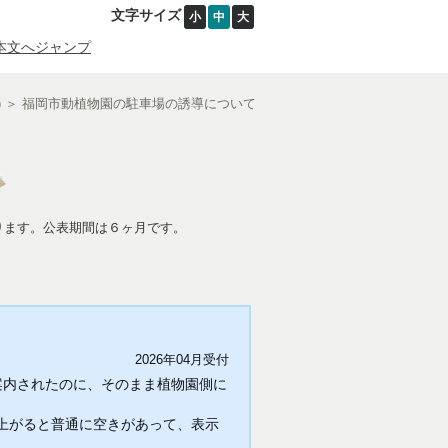
文字サイズ
小
中
大
本文へジャンプ
)
＞
福岡市動植物園の駐車場の誘導について
ります。公表期間は６ヶ月です。
2026年04月受付
案内されたのに、そのまま植物園側に
上がると普通に空きがあって、表示