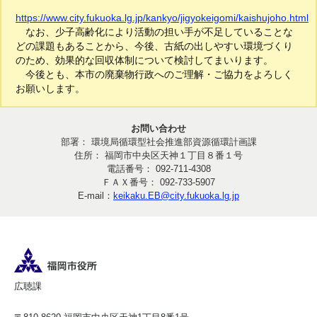
https://www.city.fukuoka.lg.jp/kankyo/jigyokeigomi/kaishujoho.html
なお、少子高齢化により活動の担い手が不足していることな
どの課題もあることから、今後、古紙の出しやすい環境づくり
のため、効果的な回収体制について検討してまいります。
今後とも、本市の廃棄物行政へのご理解・ご協力をよろしく
お願いします。
お問い合わせ
部署： 環境局循環型社会推進部資源循環計画課
住所： 福岡市中央区天神１丁目８番１号
電話番号： 092-711-4308
ＦＡＸ番号： 092-733-5907
E-mail：
keikaku.EB@city.fukuoka.lg.jp
広聴課