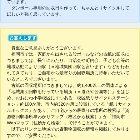
ています。
ダンボール専用の回収日を作って、ちゃんとリサイクルして
ほしいと強く思っています。
貴重なご意見ありがとうございます。
福岡市では、家庭から出される段ボールなどの古紙の回収に
つきましては、長年にわたり、自治会や町内会、子ども会等の
地域活動により回収（＝地域集団回収と言います）などが行わ
れてきており、ご自宅から最寄りの回収場所に持参いただいて
いるところでございます。
古紙の回収場所につきましては、約1,400以上の団体による
「地域集団回収を行っている場所（＝道路や公園等）」をはじ
め、おおむね小学校区に１つある「校区紙リサイクルステーシ
ョン」約100か所、市内約320か所に設置している「紙リサイク
ルボックス」があり、ご自宅からの最寄りの場所の検索は「資
源物回収場所早わかりマップ（校区から検索）」か「福岡市
Webマップ（住所から検索）」で行うことができます。
以下のリンクに地域での資源物回収の情報を掲載しておりま
すので、ご参照ください。