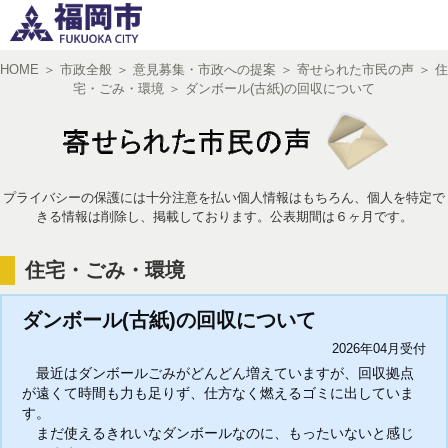
HOME
＞
市政全般
＞
意見募集・市政への提案
＞
寄せられた市民の声
＞
住
宅・ごみ・環境
＞
ダンボール(古紙)の回収について
文字サイズ
小
中
大
プライバシーの保護には十分注意を払い個人情報はもちろん、個人を特定で
きる情報は削除し、掲載しております。公表期間は６ヶ月です。
住宅・ごみ・環境
ダンボール(古紙)の回収について
2026年04月受付
最近はダンボールごみがどんどん増えていますが、回収拠点
が遠くて時間も力も足りず、仕方なく燃えるゴミに出していま
す。
まだ使えるきれいなダンボールなのに、もったいないと感じ