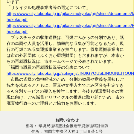
います。
「リサイクル処理事業者等の選定について」
https://www.city.fukuoka.lg.jp/gikaizimukyoku/giji/shisei/documents/
hokoku.pdf
https://www.city.fukuoka.lg.jp/gikaizimukyoku/giji/shisei/documents
hokoku.pdf
プラスチックの収集運搬は、可燃ごみからの分別であり、既
存の車両や人員を活用し、効率的な収集が可能となるため、現
行の可燃ごみ収集運搬事業者が担当します。収集運搬事業者に
は市の外郭団体（ふくおか環境財団）も含まれますが、本市か
らの再就職状況は、市ホームページで公表されています。
「福岡市職員の再就職状況等の公表について」
https://www.city.fukuoka.lg.jp/soki/jinji/JINJIGYOUSEINOUNEI
市民の皆様の負担軽減のため、分別の効果や意義を周知しご
協力を求めるとともに、写真や文字入力でごみ区分を判定でき
るAI分別サービスの導入を検討します。今後も循環型社会の実
現に向け、ごみ減量とリサイクルの推進に取り組むため、市の
廃棄物行政へのご理解とご協力をお願いします。
お問い合わせ
部署： 環境局循環型社会推進部資源循環計画課
住所： 福岡市中央区天神１丁目８番１号