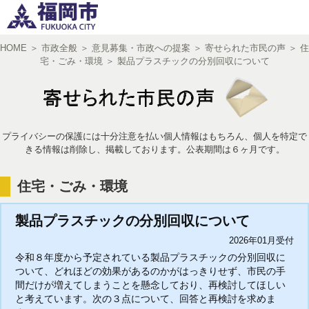
HOME
＞
市政全般
＞
意見募集・市政への提案
＞
寄せられた市民の声
＞
住
宅・ごみ・環境
＞
製品プラスチックの分別回収について
文字サイズ
小
中
大
プライバシーの保護には十分注意を払い個人情報はもちろん、個人を特定で
きる情報は削除し、掲載しております。公表期間は６ヶ月です。
住宅・ごみ・環境
製品プラスチックの分別回収について
2026年01月受付
令和８年度から予定されている製品プラスチックの分別回収に
ついて、どれほどの効果があるのかがはっきりせず、市民の手
間だけが増えてしまうことを懸念しており、再検討してほしい
と考えています。次の３点について、回答と再検討を求めま