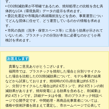
す。
• CO2削減効果が不明確であるため、焼却処理との比較を含む具
体的なLCA（環境負荷）データの提示を求めます。
• 委託先選定や市職員の再就職状況などを含め、事業運営につい
てどんな団体に任せて、どう運営しているのかの情報を求めま
す。
• 市民の負担（洗浄・保管スペース等）に見合う効果が示されて
いないため、プラスチックの分別が本当に必要なのかどうか再
検討を求めます。
貴重なご意見ありがとうございます。
福岡市では、プラスチックを焼却した場合と分別リサイクル
した場合を比較したCO2削減効果について、モデル事業の結果
などから試算しております。焼却時のCO₂排出量は約5.5万ト
ン、分別リサイクルした場合は約2.6万トンで、約2.9万トンの削
減効果があります。焼却発電による効果を含めると、削減量は
約2.4万トンです。詳細データは今後、市のプラスチック特設ペ
ージで公開予定です。中間処理・再商品化事業者については、
価格や技術評価を踏まえて選定し、市ホームページで公表して